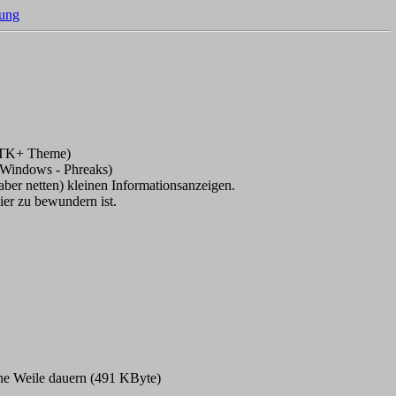
ung
 GTK+ Theme)
 Windows - Phreaks)
aber netten) kleinen Informationsanzeigen.
er zu bewundern ist.
ine Weile dauern (491 KByte)