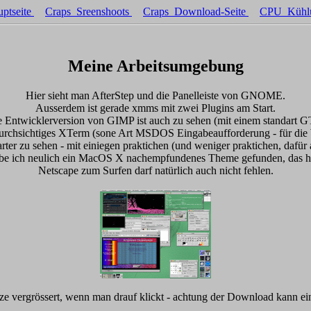
ptseite
Craps_Sreenshoots
Craps_Download-Seite
CPU_Kühl
Meine Arbeitsumgebung
Hier sieht man AfterStep und die Panelleiste von GNOME.
Ausserdem ist gerade xmms mit zwei Plugins am Start.
le Entwicklerversion von GIMP ist auch zu sehen (mit einem standart
durchsichtiges XTerm (sone Art MSDOS Eingabeaufforderung - für die
ter zu sehen - mit einiegen praktichen (und weniger praktichen, dafür 
abe ich neulich ein MacOS X nachempfundenes Theme gefunden, das hi
Netscape zum Surfen darf natürlich auch nicht fehlen.
e vergrössert, wenn man drauf klickt - achtung der Download kann e